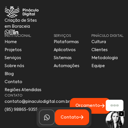
Criação de Sites
em Boraceia
INSTITUCIONAL
SERVIÇOS
PINÁCULO DIGITAL
Home
Plataformas
Cultura
Projetos
Aplicativos
Clientes
Serviços
Sistemas
Metodologia
Sobre nós
Automações
Equipe
Blog
Contato
Regiões Atendidas
CONTATO
contato@pinaculodigital.com.br
Orçamento
(85) 98865-9355
x
Contato