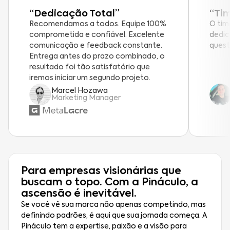
“Dedicação Total”
“Ti
Recomendamos a todos. Equipe 100%
O tim
comprometida e confiável. Excelente
dedic
comunicação e feedback constante.
quest
Entrega antes do prazo combinado, o
resultado foi tão satisfatório que
iremos iniciar um segundo projeto.
Marcel Hozawa
Marketing Manager
Para empresas visionárias que
buscam o topo. Com a Pináculo, a
ascensão é inevitável.
Se você vê sua marca não apenas competindo, mas
definindo padrões, é aqui que sua jornada começa. A
Pináculo tem a expertise, paixão e a visão para