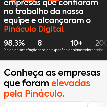
empresas que confiaram
no trabalho da nossa
equipe e alcançaram o
Pináculo Digital.
98,3%
8
10+
20
índice de satisfação
anos de experiência
colaboradores
telas 
Conheça as empresas
que foram
elevadas
pela Pináculo.