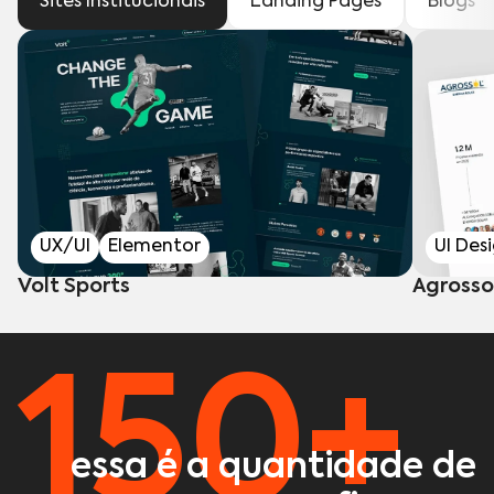
Sites Institucionais
Landing Pages
Blogs
UX/UI
Elementor
UI Des
Volt Sports
Agrosso
150+
essa é a quantidade de