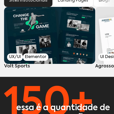
Sites Institucionais
Landing Pages
Blogs
UX/UI
Elementor
UI Des
Volt Sports
Agrosso
150+
essa é a quantidade de