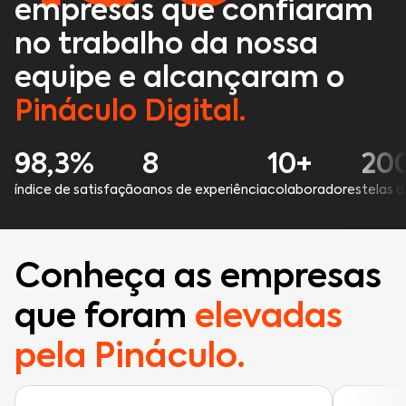
empresas que confiaram
no trabalho da nossa
equipe e alcançaram o
Pináculo Digital.
98,3%
8
10+
20
índice de satisfação
anos de experiência
colaboradores
telas 
Conheça as empresas
que foram
elevadas
pela Pináculo.