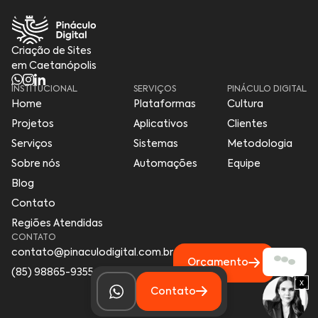
Criação de Sites
em Caetanópolis
INSTITUCIONAL
SERVIÇOS
PINÁCULO DIGITAL
Home
Plataformas
Cultura
Projetos
Aplicativos
Clientes
Serviços
Sistemas
Metodologia
Sobre nós
Automações
Equipe
Blog
Contato
Regiões Atendidas
CONTATO
contato@pinaculodigital.com.br
Orçamento
(85) 98865-9355
x
Contato