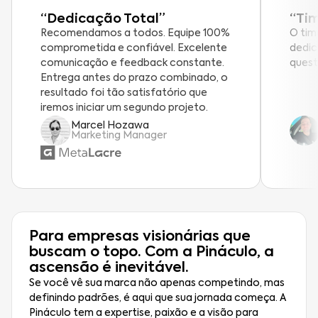
“Dedicação Total”
“Ti
Recomendamos a todos. Equipe 100%
O tim
comprometida e confiável. Excelente
dedic
comunicação e feedback constante.
quest
Entrega antes do prazo combinado, o
resultado foi tão satisfatório que
iremos iniciar um segundo projeto.
Marcel Hozawa
Marketing Manager
Para empresas visionárias que
buscam o topo. Com a Pináculo, a
ascensão é inevitável.
Se você vê sua marca não apenas competindo, mas
definindo padrões, é aqui que sua jornada começa. A
Pináculo tem a expertise, paixão e a visão para