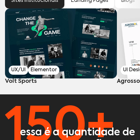
Sites Institucionais
Landing Pages
Blogs
UX/UI
Elementor
UI Des
Volt Sports
Agrosso
150+
essa é a quantidade de