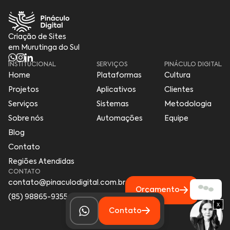
Criação de Sites
em Murutinga do Sul
INSTITUCIONAL
SERVIÇOS
PINÁCULO DIGITAL
Home
Plataformas
Cultura
Projetos
Aplicativos
Clientes
Serviços
Sistemas
Metodologia
Sobre nós
Automações
Equipe
Blog
Contato
Regiões Atendidas
CONTATO
contato@pinaculodigital.com.br
Orçamento
(85) 98865-9355
x
Contato