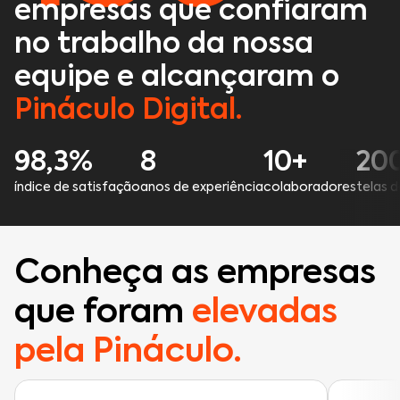
empresas que confiaram
no trabalho da nossa
equipe e alcançaram o
Pináculo Digital.
98,3%
8
10+
20
índice de satisfação
anos de experiência
colaboradores
telas 
Conheça as empresas
que foram
elevadas
pela Pináculo.