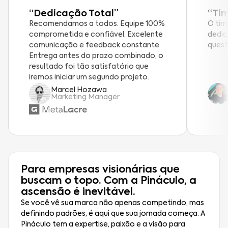
“Dedicação Total”
“Ti
Recomendamos a todos. Equipe 100%
O tim
comprometida e confiável. Excelente
dedic
comunicação e feedback constante.
quest
Entrega antes do prazo combinado, o
resultado foi tão satisfatório que
iremos iniciar um segundo projeto.
Marcel Hozawa
Marketing Manager
Para empresas visionárias que
buscam o topo. Com a Pináculo, a
ascensão é inevitável.
Se você vê sua marca não apenas competindo, mas
definindo padrões, é aqui que sua jornada começa. A
Pináculo tem a expertise, paixão e a visão para