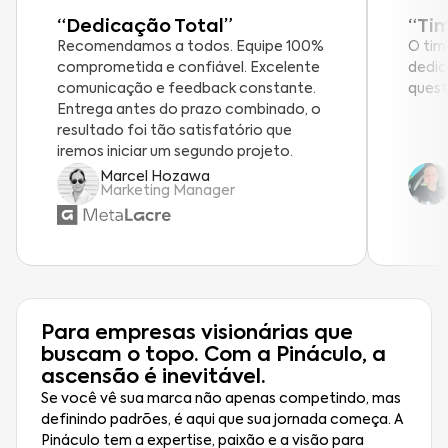
“Dedicação Total”
“Ti
Recomendamos a todos. Equipe 100%
O tim
comprometida e confiável. Excelente
dedic
comunicação e feedback constante.
quest
Entrega antes do prazo combinado, o
resultado foi tão satisfatório que
iremos iniciar um segundo projeto.
Marcel Hozawa
Marketing Manager
Para empresas visionárias que
buscam o topo. Com a Pináculo, a
ascensão é inevitável.
Se você vê sua marca não apenas competindo, mas
definindo padrões, é aqui que sua jornada começa. A
Pináculo tem a expertise, paixão e a visão para