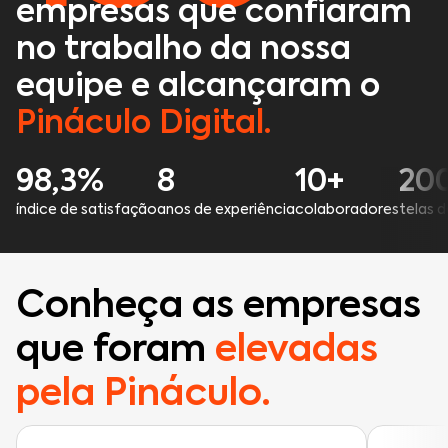
empresas que confiaram
no trabalho da nossa
equipe e alcançaram o
Pináculo Digital.
98,3%
8
10+
20
índice de satisfação
anos de experiência
colaboradores
telas 
Conheça as empresas
que foram
elevadas
pela Pináculo.