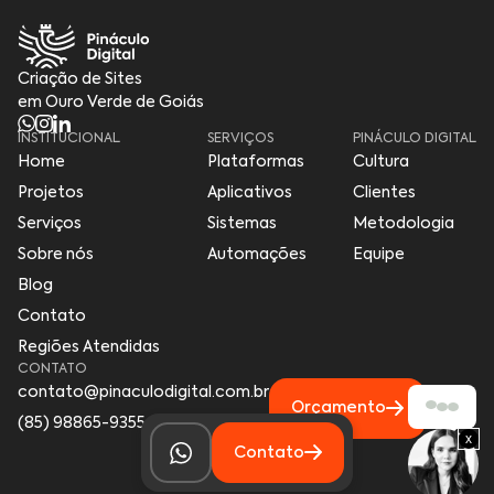
Criação de Sites
em Ouro Verde de Goiás
INSTITUCIONAL
SERVIÇOS
PINÁCULO DIGITAL
Home
Plataformas
Cultura
Projetos
Aplicativos
Clientes
Serviços
Sistemas
Metodologia
Sobre nós
Automações
Equipe
Blog
Contato
Regiões Atendidas
CONTATO
contato@pinaculodigital.com.br
Orçamento
(85) 98865-9355
x
Contato