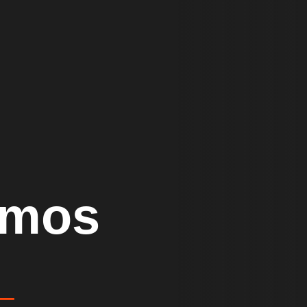
emos
_