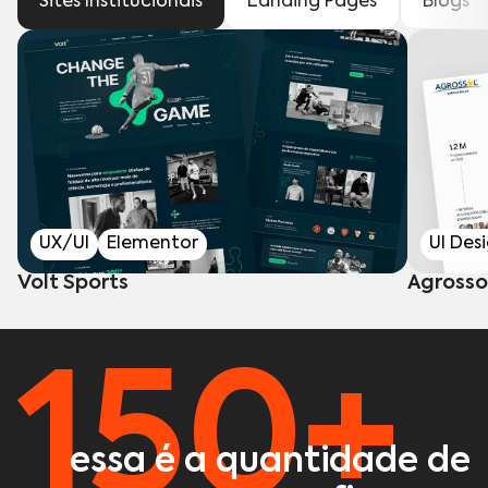
Sites Institucionais
Landing Pages
Blogs
UX/UI
Elementor
UI Des
Volt Sports
Agrosso
150+
essa é a quantidade de