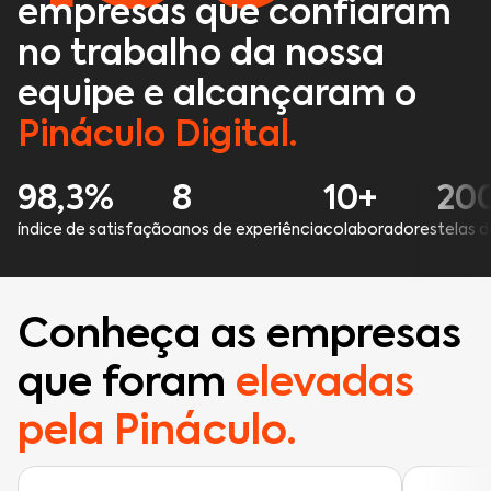
empresas que confiaram
no trabalho da nossa
equipe e alcançaram o
Pináculo Digital.
98,3%
8
10+
20
índice de satisfação
anos de experiência
colaboradores
telas 
Conheça as empresas
que foram
elevadas
pela Pináculo.