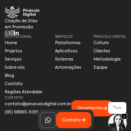
Criação de Sites
em Promissão
INSTITUCIONAL
SERVIÇOS
PINÁCULO DIGITAL
Home
Plataformas
Cultura
Projetos
Aplicativos
Clientes
Serviços
Sistemas
Metodologia
Sobre nós
Automações
Equipe
Blog
Contato
Regiões Atendidas
CONTATO
contato@pinaculodigital.com.br
Orçamento
(85) 98865-9355
x
Contato