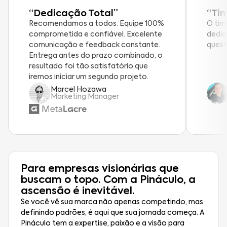
“Dedicação Total”
“Ti
Recomendamos a todos. Equipe 100%
O tim
comprometida e confiável. Excelente
dedic
comunicação e feedback constante.
quest
Entrega antes do prazo combinado, o
resultado foi tão satisfatório que
iremos iniciar um segundo projeto.
Marcel Hozawa
Marketing Manager
Para empresas visionárias que
buscam o topo. Com a Pináculo, a
ascensão é inevitável.
Se você vê sua marca não apenas competindo, mas
definindo padrões, é aqui que sua jornada começa. A
Pináculo tem a expertise, paixão e a visão para