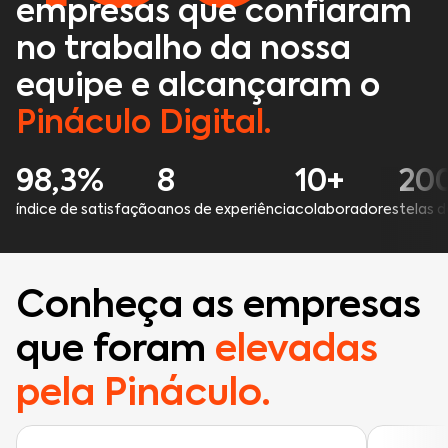
empresas que confiaram
no trabalho da nossa
equipe e alcançaram o
Pináculo Digital.
98,3%
8
10+
20
índice de satisfação
anos de experiência
colaboradores
telas 
Conheça as empresas
que foram
elevadas
pela Pináculo.