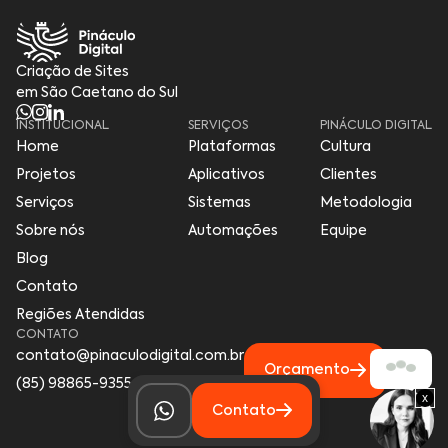
Criação de Sites
em São Caetano do Sul
INSTITUCIONAL
SERVIÇOS
PINÁCULO DIGITAL
Home
Plataformas
Cultura
Projetos
Aplicativos
Clientes
Serviços
Sistemas
Metodologia
Sobre nós
Automações
Equipe
Blog
Contato
Regiões Atendidas
CONTATO
contato@pinaculodigital.com.br
Orçamento
(85) 98865-9355
x
Contato