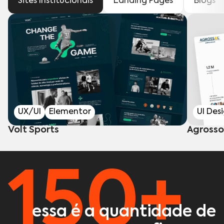
Sites Institucionais
Landing Pages
Blogs
UX/UI
Elementor
UI Des
Volt Sports
Agrosso
150+
essa é a quantidade de