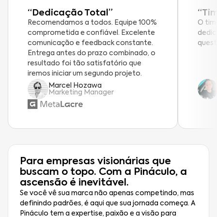
“Dedicação Total”
“Ti
Recomendamos a todos. Equipe 100%
O tim
comprometida e confiável. Excelente
dedic
comunicação e feedback constante.
quest
Entrega antes do prazo combinado, o
resultado foi tão satisfatório que
iremos iniciar um segundo projeto.
Marcel Hozawa
Marketing Manager
Para empresas visionárias que
buscam o topo. Com a Pináculo, a
ascensão é inevitável.
Se você vê sua marca não apenas competindo, mas
definindo padrões, é aqui que sua jornada começa. A
Pináculo tem a expertise, paixão e a visão para